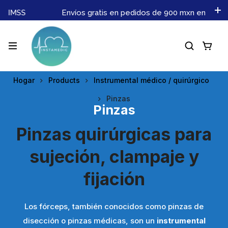
s IMSS
Envíos gratis en pedidos de 900 mxn en adelan
Hogar
Products
Instrumental médico / quirúrgico
Pinzas
Pinzas
Pinzas quirúrgicas para
sujeción, clampaje y
fijación
Los fórceps, también conocidos como pinzas de
disección o pinzas médicas, son un
instrumental