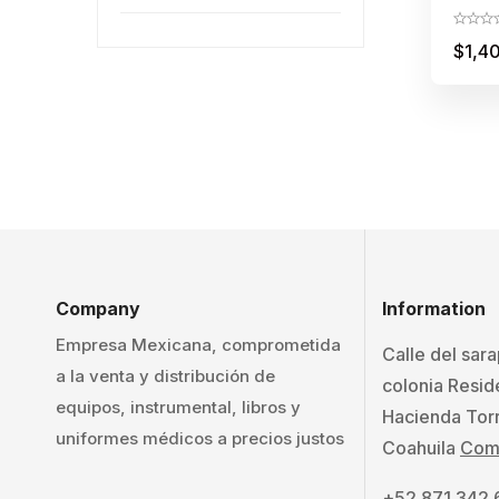
Tugs
$
1,4
Company
Information
Empresa Mexicana, comprometida
Calle del sar
a la venta y distribución de
colonia Resid
equipos, instrumental, libros y
Hacienda Tor
uniformes médicos a precios justos
Coahuila
Como
+52 871 342