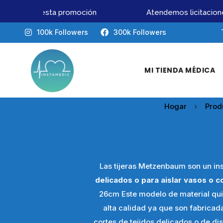
o pierdas esta promoción
Atendemos licitaciones
100k Followers
300k Followers
MI TIENDA MÉDICA
Hogar
Prod
Las tijeras Metzenbaum son un ins
delicados o para aislar vasos o 
26cm Este modelo de material quir
alta calidad ya que son fabricad
cortes de tejidos delicados o de di