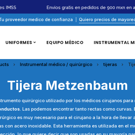
 IMSS
Envíos gratis en pedidos de 900 mxn en ad
Tu proveedor medico de confianza
Quiero precios de mayore
UNIFORMES
EQUIPO MÉDICO
INSTRUMENTAL M
ucts
Instrumental médico / quirúrgico
tijeras
Ti
Tijera Metzenbaum
trumento quirúrgico utilizado por los médicos cirujanos para
conductos
. Las podemos encontrar tanto rectas como curvas.
úrgico es muy necesario para el cirujano a la hora de llevar
as con acero inoxidable. Esta herramienta es utilizada en el m
sección, lo que quiere decir que son usadas en su mayoría par