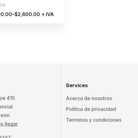
teno
00.00
–
$
2,600.00
+ IVA
Services
ape 415
Acerca de nosotros
encial
Politica de privacidad
reón
Terminos y condiciones
 llegar
 6247