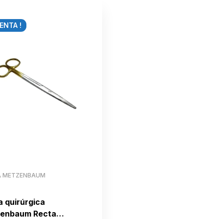
ENTA !
A METZENBAUM
a quirúrgica
enbaum Recta