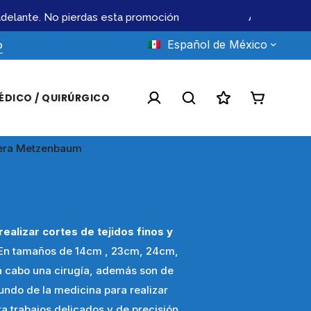
elante. No pierdas esta promoción
Atendemos lici
Español de México
o
ÉDICO / QUIRÚRGICO
jera Metzenbaum
realizar cortes de tejidos finos y
 En tamaños de 14cm , 23cm, 24cm,
 a cabo una cirugía, además son de
undo de la medicina para realizar
a trabajos delicados y de precisión.