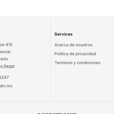
Services
ape 415
Acerca de nosotros
encial
Politica de privacidad
reón
Terminos y condiciones
 llegar
 6247
dic.mx