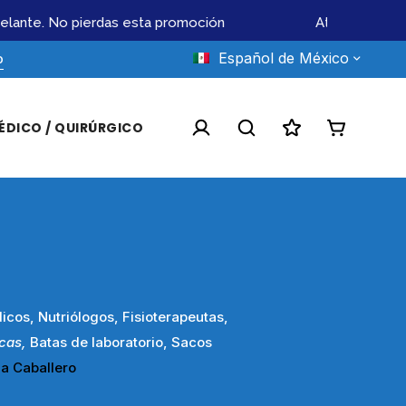
nte. No pierdas esta promoción
Atendemos licita
Español de México
o
ÉDICO / QUIRÚRGICO
cos, Nutriólogos, Fisioterapeutas,
cas,
Batas de laboratorio, Sacos
a
Caballero