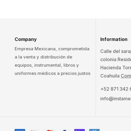
Company
Information
Empresa Mexicana, comprometida
Calle del sar
a la venta y distribución de
colonia Resid
equipos, instrumental, libros y
Hacienda Tor
uniformes médicos a precios justos
Coahuila
Como
+52 871 342
info@instame