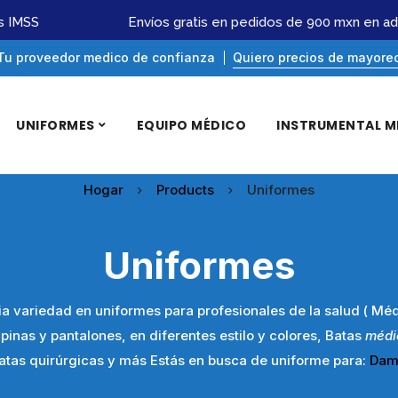
MSS
Envíos gratis en pedidos de 900 mxn en adela
Tu proveedor medico de confianza
Quiero precios de mayore
UNIFORMES
EQUIPO MÉDICO
INSTRUMENTAL M
Hogar
Products
Uniformes
Uniformes
 variedad en uniformes para profesionales de la salud ( Médi
lipinas y pantalones, en diferentes estilo y colores, Batas
médi
atas quirúrgicas y más Estás en busca de uniforme para:
Dam