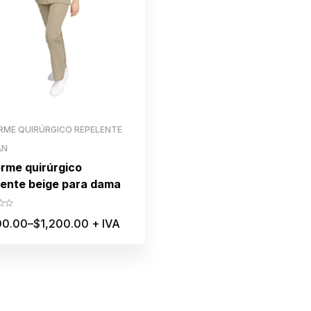
RME QUIRÚRGICO REPELENTE
AN
orme quirúrgico
lente beige para dama
00.00
–
$
1,200.00
+ IVA