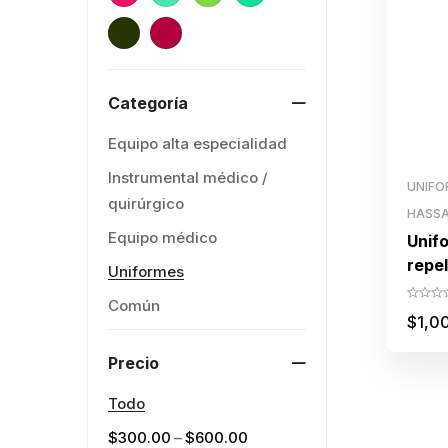
Categoría
Equipo alta especialidad
Instrumental médico /
UNIFO
quirúrgico
HASS
Equipo médico
Unif
repe
Uniformes
Común
$
1,0
Precio
Todo
–
$
300.00
$
600.00