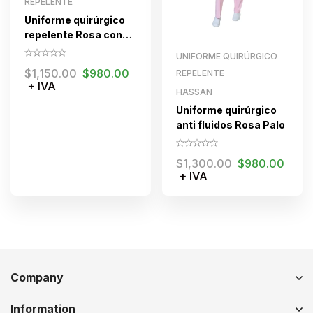
REPELENTE
Uniforme quirúrgico
repelente Rosa con
cierre para dama
UNIFORME QUIRÚRGICO
$
1,150.00
$
980.00
REPELENTE
+ IVA
HASSAN
Uniforme quirúrgico
anti fluidos Rosa Palo
$
1,300.00
$
980.00
+ IVA
Company
Information