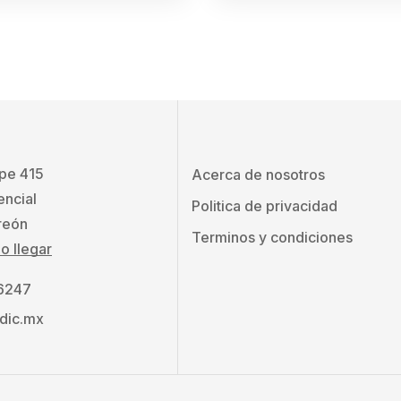
ape 415
Acerca de nosotros
encial
Politica de privacidad
reón
Terminos y condiciones
 llegar
 6247
dic.mx