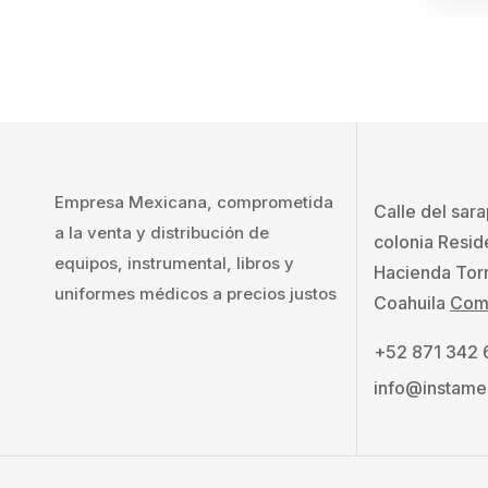
Empresa Mexicana, comprometida
Calle del sar
a la venta y distribución de
colonia Resid
equipos, instrumental, libros y
Hacienda Tor
uniformes médicos a precios justos
Coahuila
Como
+52 871 342
info@instame