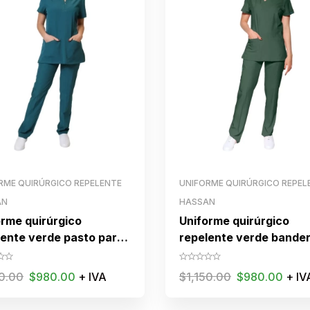
RME QUIRÚRGICO REPELENTE
UNIFORME QUIRÚRGICO REPEL
AN
HASSAN
orme quirúrgico
Uniforme quirúrgico
lente verde pasto para
repelente verde bande
 con cierre
para dama
50.00
$
980.00
+ IVA
$
1,150.00
$
980.00
+ IV