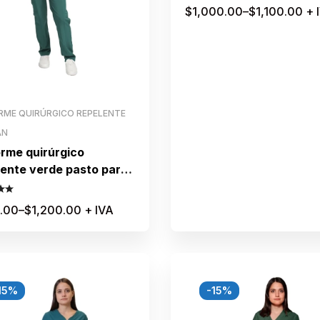
$
1,000.00
–
$
1,100.00
+ 
RME QUIRÚRGICO REPELENTE
AN
orme quirúrgico
lente verde pasto para
a
.00
–
$
1,200.00
+ IVA
15%
-15%