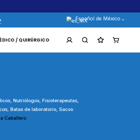
Envíos gratis en pedidos de 900 mxn e
Español de México
o
ÉDICO / QUIRÚRGICO
cos, Nutriólogos, Fisioterapeutas,
cas,
Batas de laboratorio, Sacos
a
Caballero