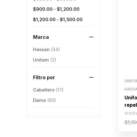
–
$
900.00
$
1,200.00
–
$
1,200.00
$
1,500.00
Marca
Hassan
(34)
Unitam
(2)
Filtro por
UNIFO
Caballero
(17)
HASS
Unif
Dama
(63)
repe
dama
$
1,1