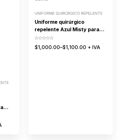
UNIFORME QUIRÚRGICO REPELENTE
Uniforme quirúrgico
repelente Azul Misty para
dama
$
1,000.00
–
$
1,100.00
+ IVA
ENTE
ra
A