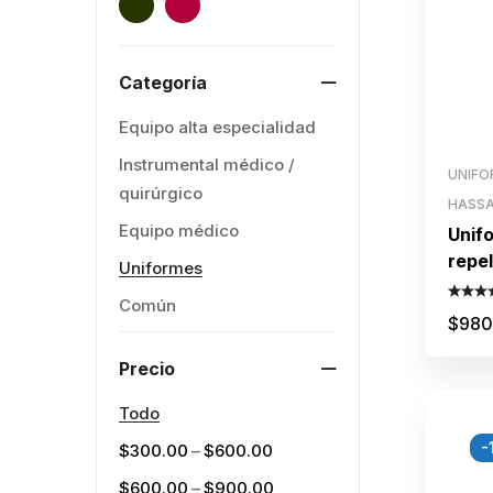
Categoría
Equipo alta especialidad
Instrumental médico /
UNIFO
quirúrgico
HASS
Equipo médico
Unif
repe
Uniformes
dam
Común
$
980
Precio
Todo
-
–
$
300.00
$
600.00
–
$
600.00
$
900.00