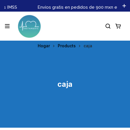
es IMSS
Envíos gratis en pedidos de 900 mxn en adel
Hogar
Products
caja
caja