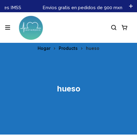
ones IMSS
Envíos gratis en pedidos de 900 mxn en ade
Hogar
Products
hueso
hueso