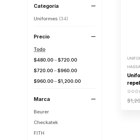
Categoría
Uniformes
(34)
Precio
Todo
UNIFO
–
$
480.00
$
720.00
HASS
–
$
720.00
$
960.00
Unif
–
$
960.00
$
1,200.00
repe
dam
Marca
$
1,2
Beurer
Checkatek
FITH