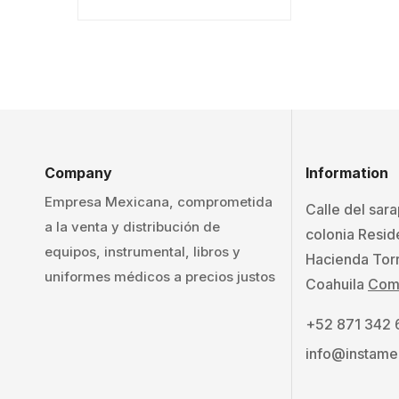
Company
Information
Empresa Mexicana, comprometida
Calle del sar
a la venta y distribución de
colonia Resid
equipos, instrumental, libros y
Hacienda Tor
uniformes médicos a precios justos
Coahuila
Como
+52 871 342
info@instame