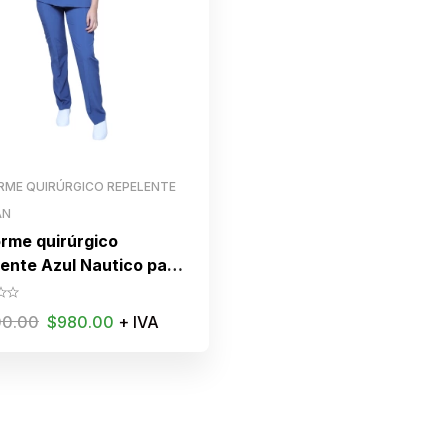
RME QUIRÚRGICO REPELENTE
AN
orme quirúrgico
lente Azul Nautico para
a
00.00
$
980.00
+ IVA