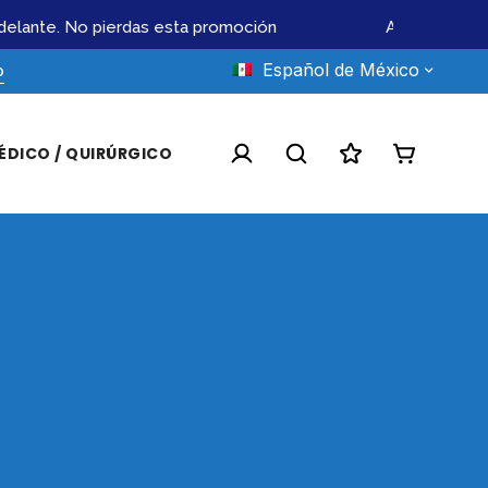
lante. No pierdas esta promoción
Atendemos lici
Español de México
o
ÉDICO / QUIRÚRGICO