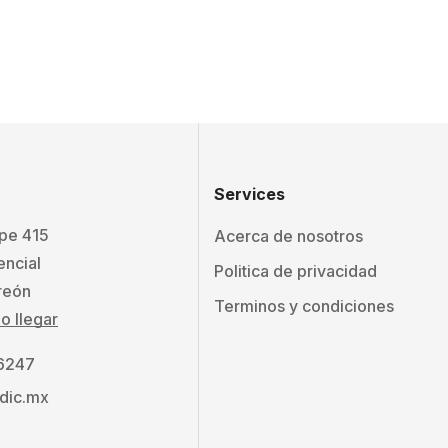
Services
ape 415
Acerca de nosotros
encial
Politica de privacidad
reón
Terminos y condiciones
 llegar
 6247
dic.mx