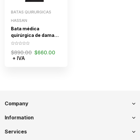
BATAS QUIRURGICAS
HASSAN
Bata médica
quirúrgica de dama
coatline
$
890.00
$
660.00
+ IVA
Company
Information
Services