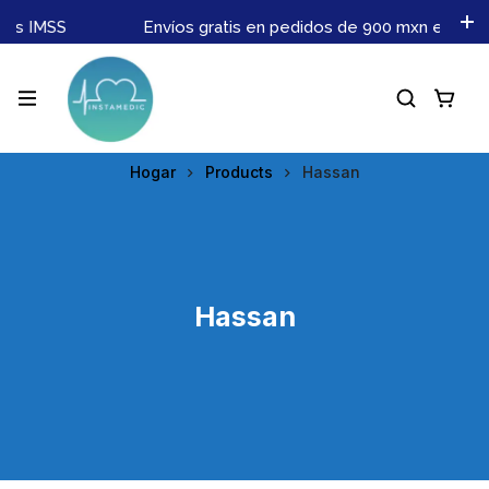
nes IMSS
Envíos gratis en pedidos de 900 mxn en adel
Hogar
Products
Hassan
Hassan