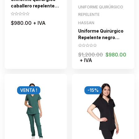
caballero repelente
UNIFORME QUIRÚRGICO
HASSAN KAKI
REPELENTE
$
980.00
+ IVA
HASSAN
Uniforme Quirúrgico
Repelente negro
jogger para dama
$
1,200.00
$
980.00
+ IVA
VENTA !
-15%