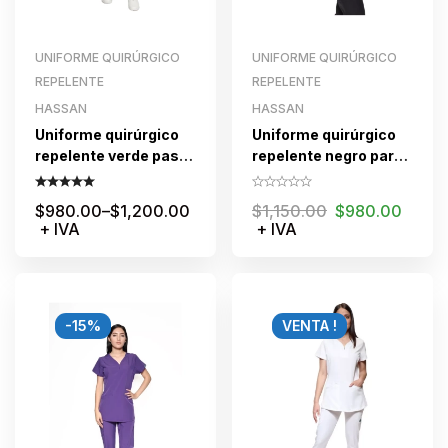
UNIFORME QUIRÚRGICO
UNIFORME QUIRÚRGICO
REPELENTE
REPELENTE
HASSAN
HASSAN
Uniforme quirúrgico
Uniforme quirúrgico
repelente verde pasto
repelente negro para
para dama
dama con cierre
$
980.00
–
$
1,200.00
$
1,150.00
$
980.00
+ IVA
+ IVA
-15%
VENTA !