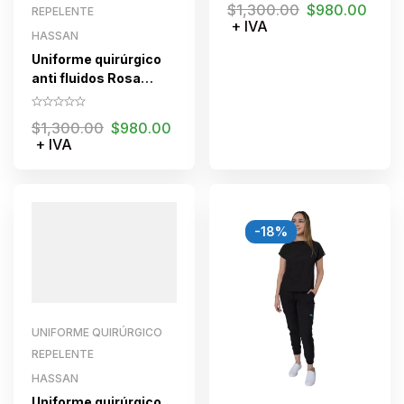
$
1,300.00
$
980.00
REPELENTE
+ IVA
HASSAN
Uniforme quirúrgico
anti fluidos Rosa
romance
$
1,300.00
$
980.00
+ IVA
-18%
UNIFORME QUIRÚRGICO
REPELENTE
HASSAN
Uniforme quirúrgico