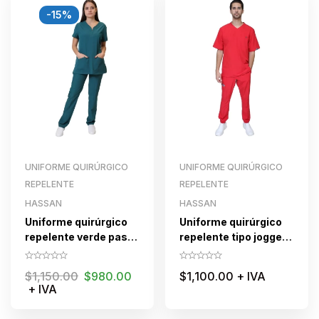
-15%
UNIFORME QUIRÚRGICO
UNIFORME QUIRÚRGICO
REPELENTE
REPELENTE
HASSAN
HASSAN
Uniforme quirúrgico
Uniforme quirúrgico
repelente verde pasto
repelente tipo jogger
para dama con cierre
para caballero
HASSAN Rojo
$
1,150.00
$
980.00
$
1,100.00
+ IVA
+ IVA