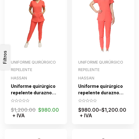
Filtros
UNIFORME QUIRÚRGICO
UNIFORME QUIRÚRGICO
REPELENTE
REPELENTE
HASSAN
HASSAN
Uniforme quirúrgico
Uniforme quirúrgico
repelente durazno
repelente durazno
con liston para dama
para dama con cierre
tipo jogger
pantalon jogger
$
1,200.00
$
980.00
$
980.00
–
$
1,200.00
+ IVA
+ IVA