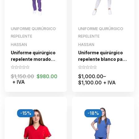
UNIFORME QUIRÚRGICO
UNIFORME QUIRÚRGICO
REPELENTE
REPELENTE
HASSAN
HASSAN
Uniforme quirúrgico
Uniforme quirúrgico
repelente morado
repelente blanco para
para dama con cierre
dama
$
1,150.00
$
980.00
$
1,000.00
–
+ IVA
$
1,100.00
+ IVA
-15%
-18%