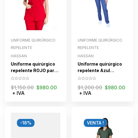
UNIFORME QUIRÚRGICO
UNIFORME QUIRÚRGICO
REPELENTE
REPELENTE
HASSAN
HASSAN
Uniforme quirúrgico
Uniforme quirúrgico
repelente ROJO para
repelente Azul
dama
Nautico para dama
$
1,150.00
$
980.00
$
1,200.00
$
980.00
+ IVA
+ IVA
-18%
VENTA !