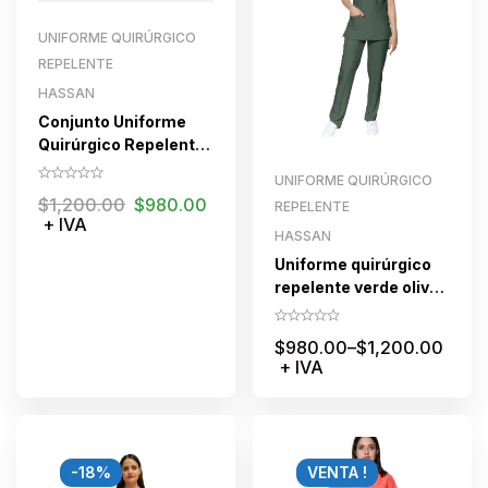
UNIFORME QUIRÚRGICO
REPELENTE
HASSAN
Conjunto Uniforme
Quirúrgico Repelente
negro dama
UNIFORME QUIRÚRGICO
$
1,200.00
$
980.00
REPELENTE
+ IVA
HASSAN
Uniforme quirúrgico
repelente verde olivo
para dama
$
980.00
–
$
1,200.00
+ IVA
-18%
VENTA !