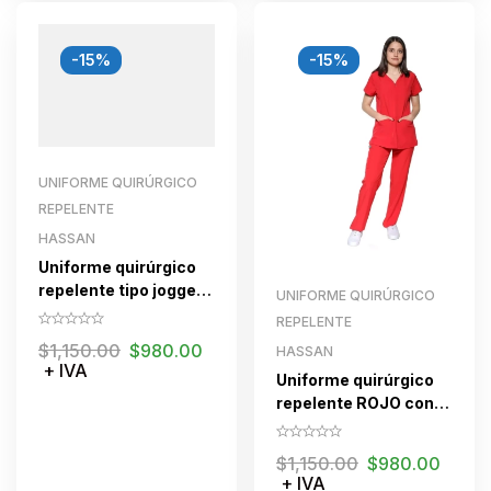
-15%
-15%
UNIFORME QUIRÚRGICO
REPELENTE
HASSAN
Uniforme quirúrgico
repelente tipo jogger
UNIFORME QUIRÚRGICO
ROJO con cierre para
REPELENTE
dama
$
1,150.00
$
980.00
HASSAN
+ IVA
Uniforme quirúrgico
repelente ROJO con
cierre para dama
$
1,150.00
$
980.00
+ IVA