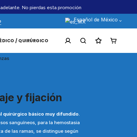
elante. No pierdas esta promoción
Atendemos lic
Español de México
o
ÉDICO / QUIRÚRGICO
nzas
je y fijación
l quirúrgico básico muy difundido
.
 vasos sanguíneos, para la hemostasia
eza de las ramas, se distingue según