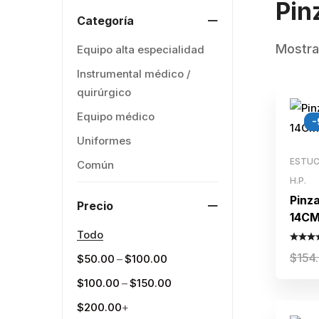
Pin
Categoría
Mostra
Equipo alta especialidad
Instrumental médico /
quirúrgico
Equipo médico
-
Uniformes
ESTUC
Común
H.P.
Pinz
Precio
14C
Todo
$
154
–
$
50.00
$
100.00
–
$
100.00
$
150.00
$
200.00
+