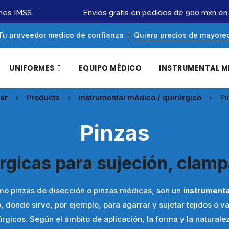
 IMSS
Envíos gratis en pedidos de 900 mxn en ad
Tu proveedor medico de confianza
Quiero precios de mayore
UNIFORMES
EQUIPO MÉDICO
INSTRUMENTAL M
ar
Products
Instrumental médico / quirúrgico
Pi
Pinzas
rgicas para sujeción, clampa
mo pinzas de disección o pinzas médicas, son un
instrumenta
o, donde sirve, por ejemplo, para agarrar y sujetar tejidos o
rúrgicos. Según el ámbito de aplicación, la forma y la natural