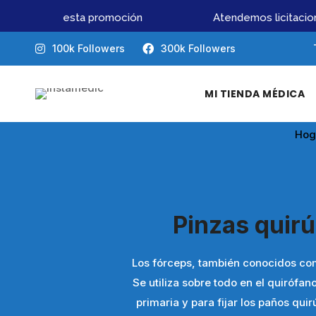
o pierdas esta promoción
Atendemos licitaciones
100k Followers
300k Followers
MI TIENDA MÉDICA
Hog
Pinzas quirú
Los fórceps, también conocidos co
Se utiliza sobre todo en el quirófan
primaria y para fijar los paños qui