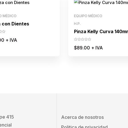
O MÉDICO
EQUIPO MÉDICO
a con Dientes
H.P.
Pinza Kelly Curva 140m
00
+ IVA
$
89.00
+ IVA
ape 415
Acerca de nosotros
encial
Politica de privacidad