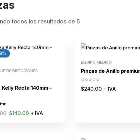
zas
ndo todos los resultados de 5
9%
EQUIPO MÉDICO
Pinzas de Anillo premiu
HE DE DISECCIONES
a Kelly Recta 140mm –
$
240.00
+ IVA
M
.00
$
140.00
+ IVA