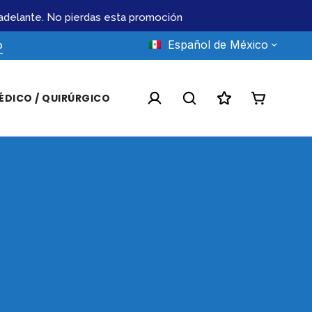
elante. No pierdas esta promoción
Atendemos lic
Español de México
o
ÉDICO / QUIRÚRGICO