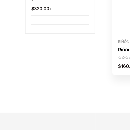
$
320.00
+
RIÑÓN
Riñó
$
160