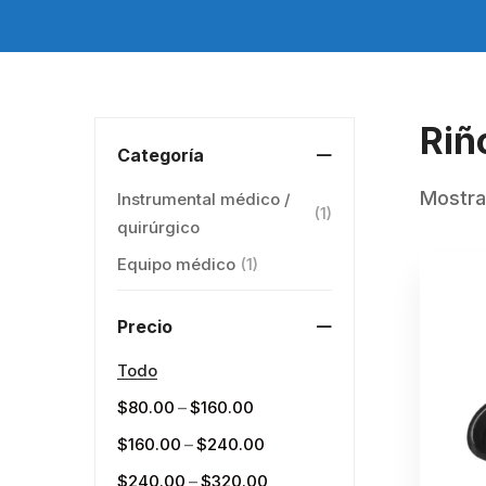
Riñ
Categoría
Mostra
Instrumental médico /
(1)
quirúrgico
Equipo médico
(1)
Precio
Todo
–
$
80.00
$
160.00
–
$
160.00
$
240.00
–
$
240.00
$
320.00