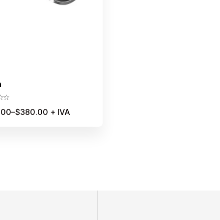
n
.00
–
$
380.00
+ IVA