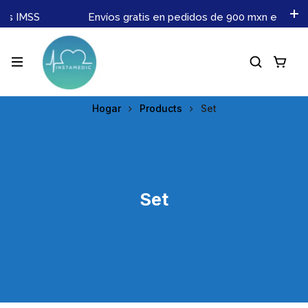
es IMSS
Envíos gratis en pedidos de 900 mxn en adel
Hogar
Products
Set
Set