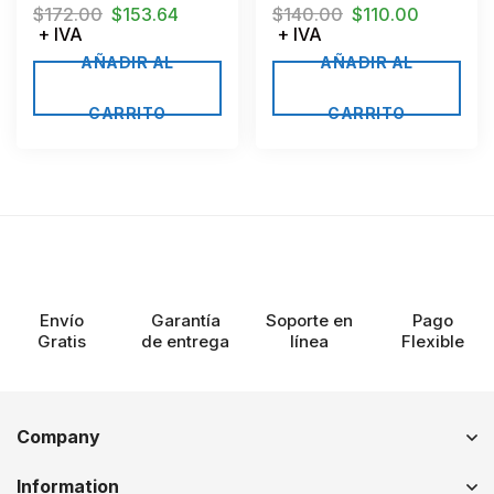
145mm
$
172.00
$
153.64
$
140.00
$
110.00
+ IVA
+ IVA
AÑADIR AL
AÑADIR AL
CARRITO
CARRITO
Envío
Garantía
Soporte en
Pago
Gratis
de entrega
línea
Flexible
Company
Information