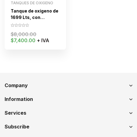
TANQUES DE OXIGENO
Tanque de oxígeno de
1699 Lts, con
accesorios, carro
para traslado, (Sin
$
8,000.00
oxígeno)
$
7,400.00
+ IVA
Company
Information
Services
Subscribe