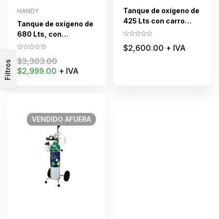
Tanque de oxígeno de
HANDY
425 Lts con carro
Tanque de oxígeno de
para traslado y
680 Lts, con
accesorios (Sin
accesorios, carro
$
2,600.00
+ IVA
oxígeno)
para traslado, (Sin
$
3,303.00
Filtros
oxígeno)
$
2,999.00
+ IVA
VENDIDO
AFUERA