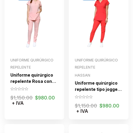
UNIFORME QUIRÚRGICO
UNIFORME QUIRÚRGICO
REPELENTE
REPELENTE
Uniforme quirúrgico
HASSAN
repelente Rosa con
Uniforme quirúrgico
cierre para dama
repelente tipo jogger
ROJO con cierre para
$
1,150.00
$
980.00
dama
+ IVA
$
1,150.00
$
980.00
+ IVA