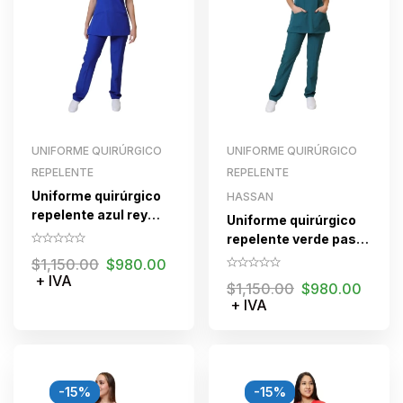
UNIFORME QUIRÚRGICO
UNIFORME QUIRÚRGICO
REPELENTE
REPELENTE
Uniforme quirúrgico
HASSAN
repelente azul rey
Uniforme quirúrgico
para dama con cierre
repelente verde pasto
para dama con cierre
$
1,150.00
$
980.00
+ IVA
$
1,150.00
$
980.00
+ IVA
-15%
-15%