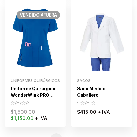
VENDIDO
AFUERA
UNIFORMES QUIRÚRGICOS
SACOS
Uniforme Quirurgico
Saco Médico
WonderWink PRO
Caballero
para dama con Cuello
de Efecto Cruzado
$
1,500.00
$
415.00
+ IVA
$
1,150.00
+ IVA