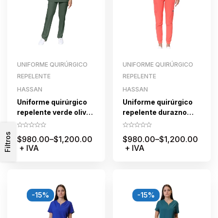
UNIFORME QUIRÚRGICO
UNIFORME QUIRÚRGICO
REPELENTE
REPELENTE
HASSAN
HASSAN
Uniforme quirúrgico
Uniforme quirúrgico
repelente verde olivo
repelente durazno
para dama
para dama con cierre
pantalon jogger
Filtros
$
980.00
–
$
1,200.00
$
980.00
–
$
1,200.00
+ IVA
+ IVA
-15%
-15%