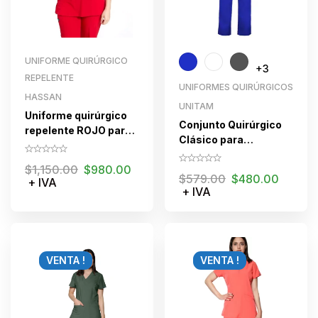
UNIFORME QUIRÚRGICO
+3
REPELENTE
UNIFORMES QUIRÚRGICOS
HASSAN
UNITAM
Uniforme quirúrgico
Conjunto Quirúrgico
repelente ROJO para
Clásico para
dama
caballero
$
1,150.00
$
980.00
$
579.00
$
480.00
+ IVA
+ IVA
VENTA !
VENTA !