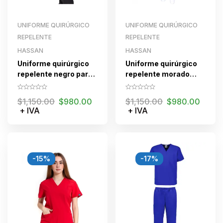
UNIFORME QUIRÚRGICO
UNIFORME QUIRÚRGICO
REPELENTE
REPELENTE
HASSAN
HASSAN
Uniforme quirúrgico
Uniforme quirúrgico
repelente negro para
repelente morado
dama con cierre
para dama con cierre
$
1,150.00
$
980.00
$
1,150.00
$
980.00
+ IVA
+ IVA
-15%
-17%