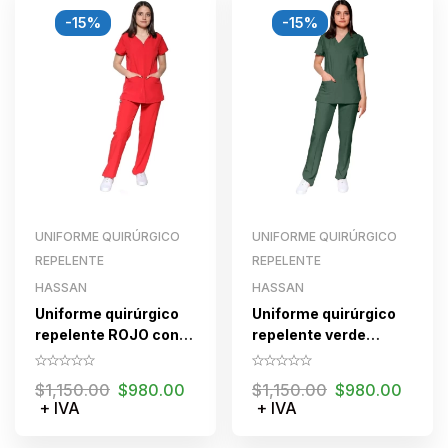
-15%
-15%
UNIFORME QUIRÚRGICO
UNIFORME QUIRÚRGICO
REPELENTE
REPELENTE
HASSAN
HASSAN
Uniforme quirúrgico
Uniforme quirúrgico
repelente ROJO con
repelente verde
cierre para dama
bandera para dama
$
1,150.00
$
980.00
$
1,150.00
$
980.00
+ IVA
+ IVA