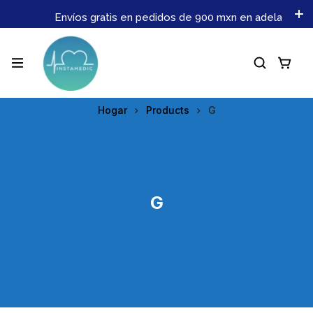
Envíos gratis en pedidos de 900 mxn en adelante. No p
Hogar
Products
G
G