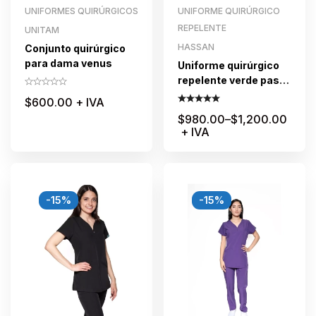
UNIFORMES QUIRÚRGICOS
UNIFORME QUIRÚRGICO
REPELENTE
UNITAM
HASSAN
Conjunto quirúrgico
para dama venus
Uniforme quirúrgico
repelente verde pasto
para dama
$
600.00
+ IVA
$
980.00
–
$
1,200.00
+ IVA
-15%
-15%