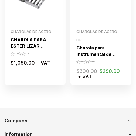
CHAROLAS DE ACERO
CHAROLAS DE ACERO
CHAROLA PARA
HP
ESTERILIZAR
Charola para
INTRUMENTAL CON
Instrumental de
SOPORTE INTERNO
Podología
$
1,050.00
+ VAT
21×6.5×2.2 CM. (*)
$
300.00
$
290.00
+ VAT
Company
Information